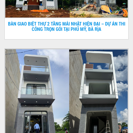
BÀN GIAO BIỆT THỰ 2 TẦNG MÁI NHẬT HIỆN ĐẠI – DỰ ÁN THI
CÔNG TRỌN GÓI TẠI PHÚ MỸ, BÀ RỊA