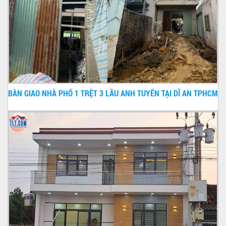
BÀN GIAO NHÀ PHỐ 1 TRỆT 3 LẦU ANH TUYẾN TẠI DĨ AN TPHCM