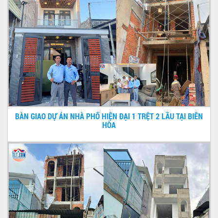
BÀN GIAO DỰ ÁN NHÀ PHỐ HIỆN ĐẠI 1 TRỆT 2 LẦU TẠI BIÊN
HÒA