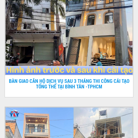
BÀN GIAO CĂN HỘ DỊCH VỤ SAU 3 THÁNG THI CÔNG CẢI TẠO
TỔNG THỂ TẠI BÌNH TÂN -TPHCM