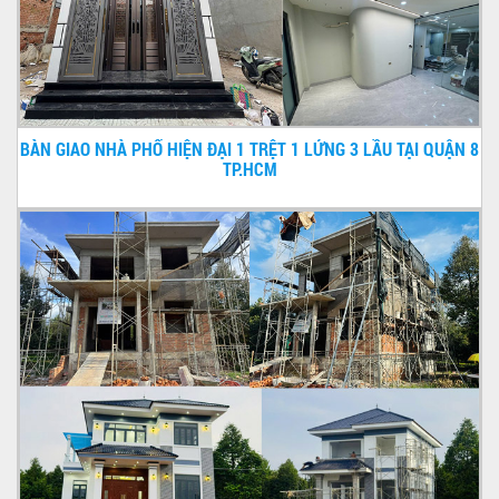
BÀN GIAO NHÀ PHỐ HIỆN ĐẠI 1 TRỆT 1 LỬNG 3 LẦU TẠI QUẬN 8
TP.HCM