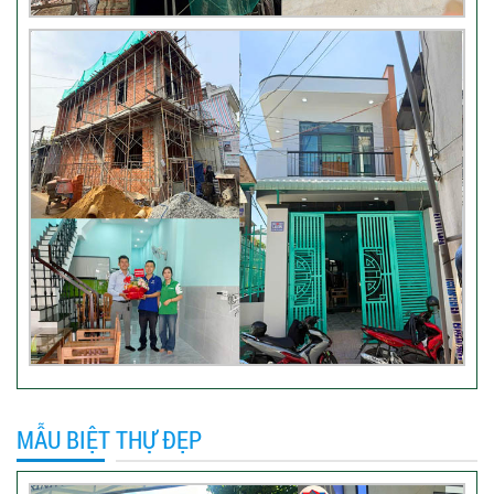
nhà 3 tầng tại Thủ Đức
Video đánh giá của khách hàng
anh Hào Quận Gò Vấp-Xây
nhà trọn gói
VIDEO đánh giá của khách
hàng xây nhà trọn gói tại TP
Thủ Đức
Video sửa nhà trọn gói tại Tân
MẪU BIỆT THỰ ĐẸP
Bình