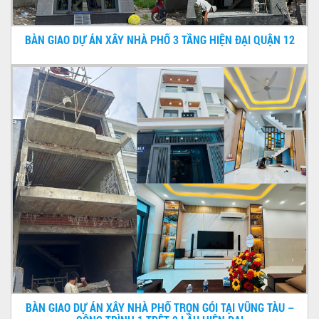
BÀN GIAO DỰ ÁN XÂY NHÀ PHỐ 3 TẦNG HIỆN ĐẠI QUẬN 12
BÀN GIAO DỰ ÁN XÂY NHÀ PHỐ TRỌN GÓI TẠI VŨNG TÀU –