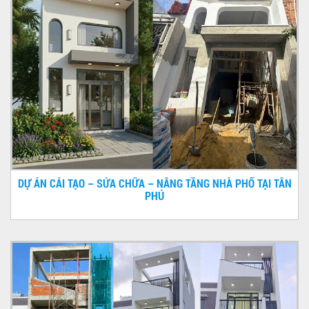
DỰ ÁN CẢI TẠO – SỬA CHỮA – NÂNG TẦNG NHÀ PHỐ TẠI TÂN
PHÚ