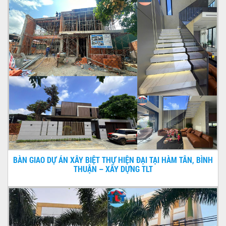
BÀN GIAO DỰ ÁN XÂY BIỆT THỰ HIỆN ĐẠI TẠI HÀM TÂN, BÌNH
THUẬN – XÂY DỰNG TLT