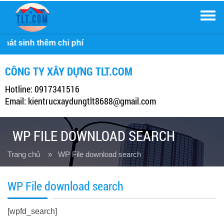
Men
Công ty Xây
CÔNG TY XÂY DỰNG TLT.COM
Hotline: 0917341516
Email: kientrucxaydungtlt8688@gmail.com
WP FILE DOWNLOAD SEARCH
Trang chủ
» WP File download search
WP File download search
[wpfd_search]