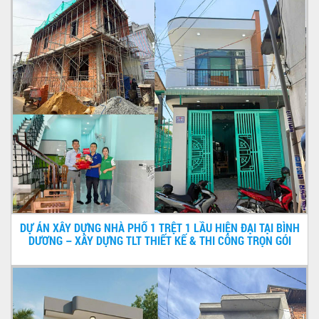
DỰ ÁN XÂY DỰNG NHÀ PHỐ 1 TRỆT 1 LẦU HIỆN ĐẠI TẠI BÌNH
DƯƠNG – XÂY DỰNG TLT THIẾT KẾ & THI CÔNG TRỌN GÓI