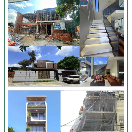
Video hình ảnh thi công nhà
anh Hiếu
Video bàn giao nhà chị
Phượng – Nhà Bè TPHCM
Video đánh giá từ khách hàng
chị Oanh – sửa nhà