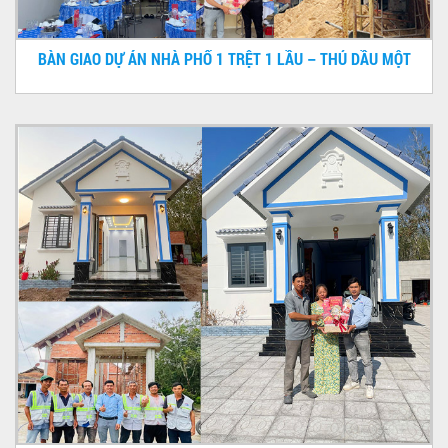
BÀN GIAO DỰ ÁN NHÀ PHỐ 1 TRỆT 1 LẦU – THỦ DẦU MỘT