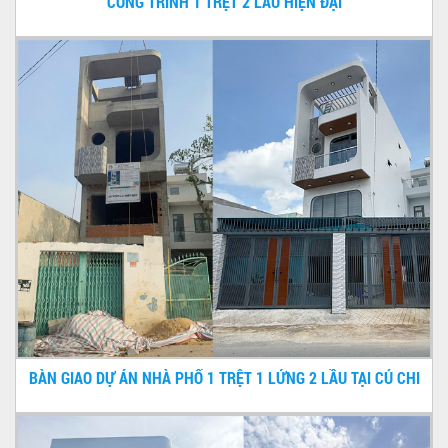
CÔNG TRÌNH 1 TRỆT 2 LẦU HIỆN ĐẠI
BÀN GIAO DỰ ÁN NHÀ PHỐ 1 TRỆT 1 LỬNG 2 LẦU TẠI CỦ CHI