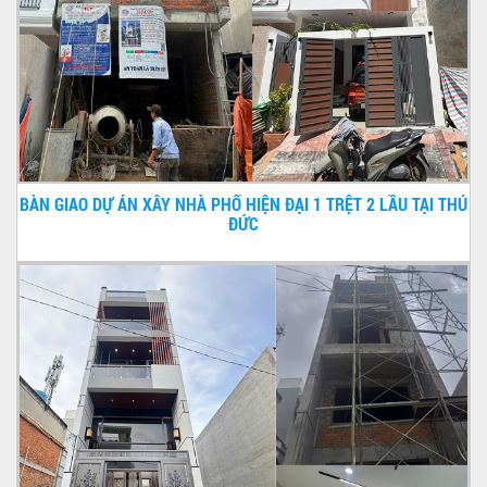
BÀN GIAO DỰ ÁN XÂY NHÀ PHỐ HIỆN ĐẠI 1 TRỆT 2 LẦU TẠI THỦ
ĐỨC