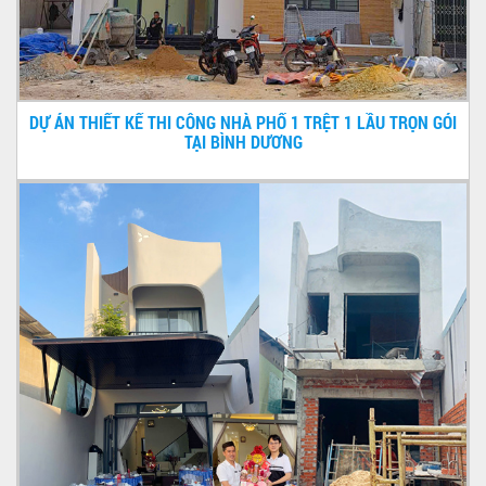
DỰ ÁN THIẾT KẾ THI CÔNG NHÀ PHỐ 1 TRỆT 1 LẦU TRỌN GÓI
TẠI BÌNH DƯƠNG