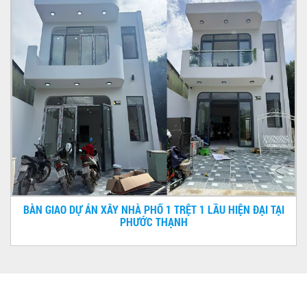
BÀN GIAO DỰ ÁN XÂY NHÀ PHỐ 1 TRỆT 1 LẦU HIỆN ĐẠI TẠI
PHƯỚC THẠNH