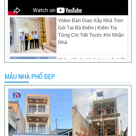
Video Bàn Giao Xây Nhà Trọn
Gói Tại Bà Điểm | Kiểm Tra
Từng Chi Tiết Trước Khi Nhận
Nhà
Video đánh giá dịch vụ xây biệt
thự tại TP Tân Uyên, Bình
Dương – Chủ đầu tư anh
MẪU NHÀ PHỐ ĐẸP
Thương
Khách hàng đánh giá dịch vụ
xây dựng của TLT