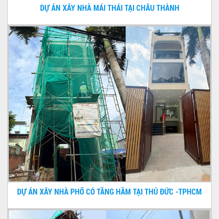
DỰ ÁN XÂY NHÀ MÁI THÁI TẠI CHÂU THÀNH
DỰ ÁN XÂY NHÀ PHỐ CÓ TẦNG HẦM TẠI THỦ ĐỨC -TPHCM