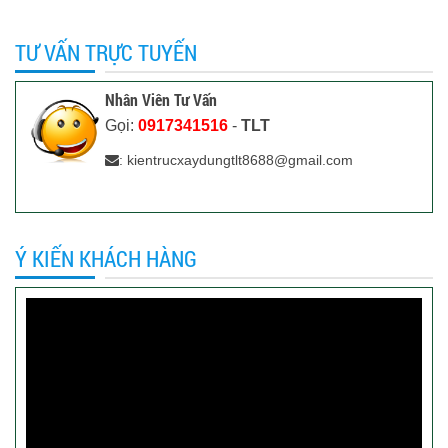
TƯ VẤN TRỰC TUYẾN
Nhân Viên Tư Vấn
Gọi:
0917341516
-
TLT
: kientrucxaydungtlt8688@gmail.com
Ý KIẾN KHÁCH HÀNG