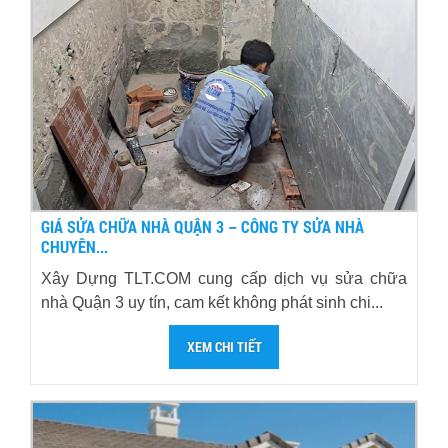
GIÁ SỬA CHỮA NHÀ QUẬN 3 – CÔNG TY SỬA NHÀ
CHUYÊN...
Xây Dựng TLT.COM cung cấp dịch vụ sửa chữa
nhà Quận 3 uy tín, cam kết không phát sinh chi...
XEM CHI TIẾT