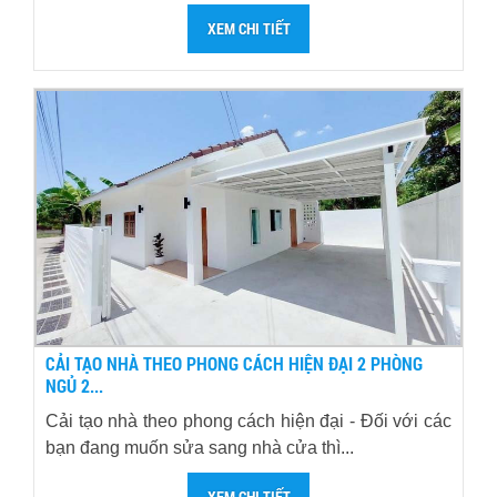
XEM CHI TIẾT
CẢI TẠO NHÀ THEO PHONG CÁCH HIỆN ĐẠI 2 PHÒNG
NGỦ 2...
Cải tạo nhà theo phong cách hiện đại - Đối với các
bạn đang muốn sửa sang nhà cửa thì...
XEM CHI TIẾT