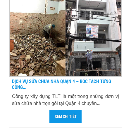
DỊCH VỤ SỬA CHỮA NHÀ QUẬN 4 – BÓC TÁCH TỪNG
CÔNG...
Công ty xây dựng TLT là một trong những đơn vị
sửa chữa nhà trọn gói tại Quận 4 chuyên...
XEM CHI TIẾT