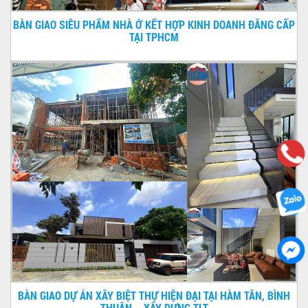
BÀN GIAO SIÊU PHẨM NHÀ Ở KẾT HỢP KINH DOANH ĐẲNG CẤP
TẠI TPHCM
BÀN GIAO DỰ ÁN XÂY BIỆT THỰ HIỆN ĐẠI TẠI HÀM TÂN, BÌNH
THUẬN – XÂY DỰNG TLT