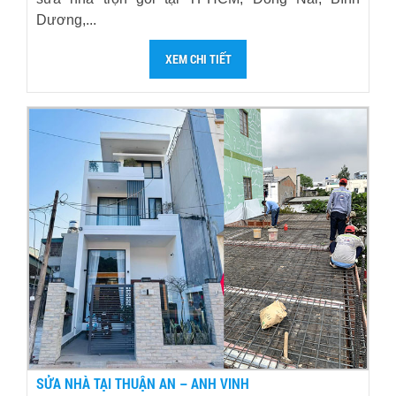
Dương,...
XEM CHI TIẾT
SỬA NHÀ TẠI THUẬN AN – ANH VINH