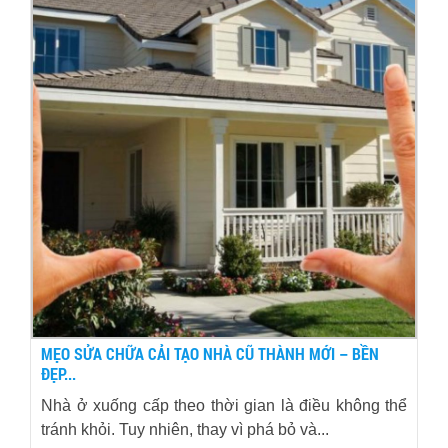
MẸO SỬA CHỮA CẢI TẠO NHÀ CŨ THÀNH MỚI – BỀN
ĐẸP...
Nhà ở xuống cấp theo thời gian là điều không thể
tránh khỏi. Tuy nhiên, thay vì phá bỏ và...