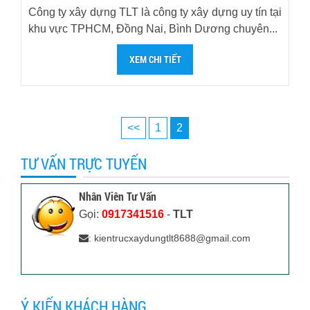
Công ty xây dựng TLT là công ty xây dựng uy tín tại
khu vực TPHCM, Đồng Nai, Bình Dương chuyên...
XEM CHI TIẾT
<<
1
2
TƯ VẤN TRỰC TUYẾN
Nhân Viên Tư Vấn
Gọi:
0917341516
-
TLT
: kientrucxaydungtlt8688@gmail.com
Ý KIẾN KHÁCH HÀNG