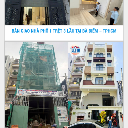
BÀN GIAO NHÀ PHỐ 1 TRỆT 3 LẦU TẠI BÀ ĐIỂM – TPHCM