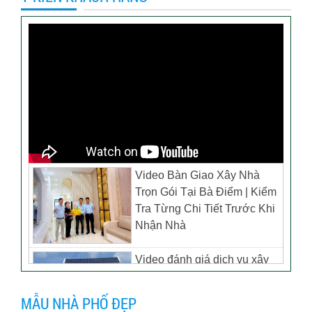
Video Bàn Giao Xây Nhà
Trọn Gói Tại Bà Điểm | Kiểm
Tra Từng Chi Tiết Trước Khi
Nhận Nhà
Video đánh giá dịch vụ xây
biệt thự tại TP Tân Uyên,
Bình Dương – Chủ đầu tư
MẪU NHÀ PHỐ ĐẸP
anh Thương