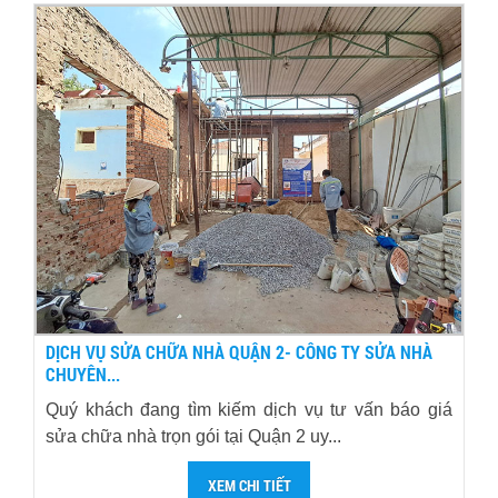
DỊCH VỤ SỬA CHỮA NHÀ QUẬN 2- CÔNG TY SỬA NHÀ
CHUYÊN...
Quý khách đang tìm kiếm dịch vụ tư vấn báo giá
sửa chữa nhà trọn gói tại Quận 2 uy...
XEM CHI TIẾT