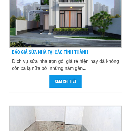
BÁO GIÁ SỬA NHÀ TẠI CÁC TỈNH THÀNH
Dịch vụ sửa nhà trọn gói giá rẻ hiện nay đã không
còn xa lạ nữa bởi những năm gần...
XEM CHI TIẾT