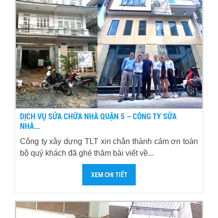
DỊCH VỤ SỬA CHỮA NHÀ QUẬN 5 – CÔNG TY SỬA
NHÀ...
Công ty xây dựng TLT xin chân thành cảm ơn toàn
bộ quý khách đã ghé thăm bài viết về...
XEM CHI TIẾT