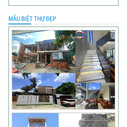
Video sửa nhà trọn gói tại
Tân Bình
MẪU BIỆT THỰ ĐẸP
Video hình ảnh thi công nhà
anh Hiếu
Video bàn giao nhà chị
Phượng – Nhà Bè TPHCM
Video đánh giá từ khách
hàng chị Oanh – sửa nhà