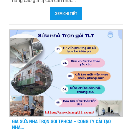
nâng cao giá trị của căn nhà....
XEM CHI TIẾT
GIÁ SỬA NHÀ TRỌN GÓI TPHCM – CÔNG TY CẢI TẠO
NHÀ...