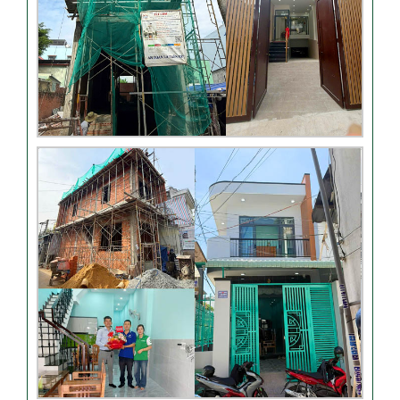
vượt nhịp tại Hóc Môn
Đánh giá của khách hàng
xây nhà 3 tầng tại Thủ Đức
Video đánh giá của khách
hàng anh Hào Quận Gò Vấp-
Xây nhà trọn gói
VIDEO đánh giá của khách
hàng xây nhà trọn gói tại TP
Thủ Đức