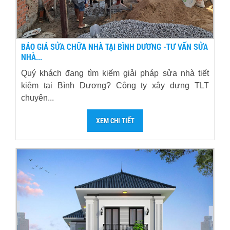
BÁO GIÁ SỬA CHỮA NHÀ TẠI BÌNH DƯƠNG -TƯ VẤN SỬA
NHÀ...
Quý khách đang tìm kiếm giải pháp sửa nhà tiết
kiệm tại Bình Dương? Công ty xây dựng TLT
chuyên...
XEM CHI TIẾT