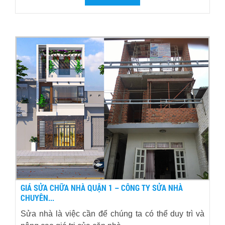
GIÁ SỬA CHỮA NHÀ QUẬN 1 – CÔNG TY SỬA NHÀ
CHUYÊN...
Sửa nhà là việc cần để chúng ta có thể duy trì và