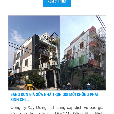
XEM CHI TIẾT
BẢNG ĐƠN GIÁ SỬA NHÀ TRỌN GÓI MỚI KHÔNG PHÁT
SINH CHI...
Công Ty Xây Dựng TLT cung cấp dịch vụ báo giá
sửa nhà trọn gói tại TPHCM, Đồng Nai, Bình