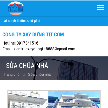
Men
Công ty 
CÔNG TY XÂY DỰNG TLT.COM
Hotline: 0917341516
Email: kientrucxaydungtlt8688@gmail.com
SỬA CHỮA NHÀ
Trang chủ
» Sửa chữa nhà