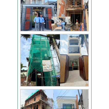
Đánh giá khách hàng
xây nhà tại Thủ Đức
Thi công móng nhà
có sàn vượt nhịp tại
Hóc Môn
Đánh giá của khách
hàng xây nhà 3 tầng
tại Thủ Đức
Video đánh giá của