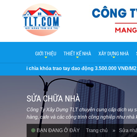
GIỚI THIỆU
THIẾT KẾ NHÀ
XÂY DỰNG NHÀ
trao tay dao động 3.500.000 VNĐ/M2 đến 7 Triệu/M2. Miễn p
SỬA CHỮA NHÀ
Công Ty Xây Dựng TLT chuyên cung cấp dịch vụ sửa 
hàng, cafe và các công trình công nghiệp như nhà k
BẠN ĐANG Ở ĐÂY
Trang chủ
» Sửa nhà 