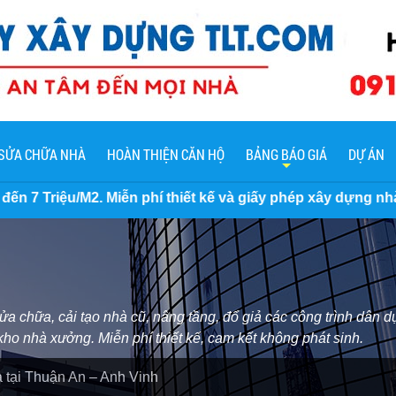
SỬA CHỮA NHÀ
HOÀN THIỆN CĂN HỘ
BẢNG BÁO GIÁ
DỰ ÁN
hí thiết kế và giấy phép xây dựng nhà, cam kết không phát
chữa, cải tạo nhà cũ, nâng tầng, đổ giả các công trình dân dụ
ho nhà xưởng. Miễn phí thiết kế, cam kết không phát sinh.
tại Thuận An – Anh Vinh