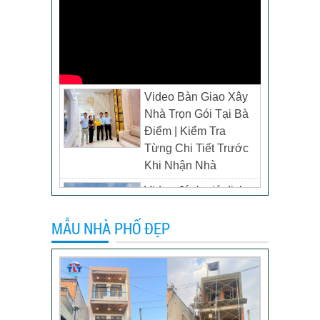
Video Bàn Giao Xây
Nhà Trọn Gói Tại Bà
Điểm | Kiểm Tra
Từng Chi Tiết Trước
Khi Nhận Nhà
Video đánh giá dịch
vụ xây biệt thự tại TP
MẪU NHÀ PHỐ ĐẸP
Tân Uyên, Bình
Dương – Chủ đầu tư
anh Thương
Khách hàng đánh giá
dịch vụ xây dựng của
TLT