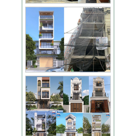
chị Phượng – Nhà Bè
TPHCM
Video đánh giá từ
khách hàng chị Oanh
– sửa nhà
Nhận xét khách hàng
nhà chú Trung – Gò
Vấp