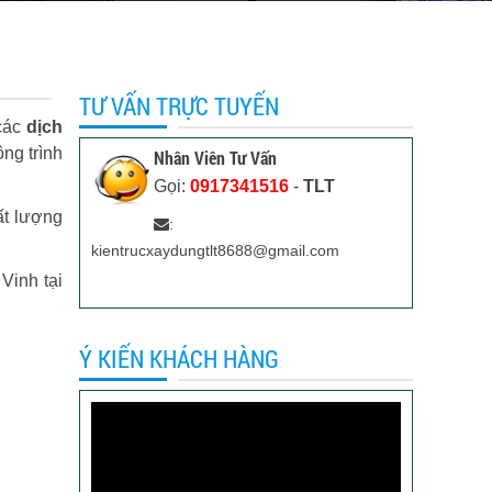
TƯ VẤN TRỰC TUYẾN
 các
dịch
ông trình
Nhân Viên Tư Vấn
Gọi:
0917341516
-
TLT
ất lượng
:
kientrucxaydungtlt8688@gmail.com
Vinh tại
Ý KIẾN KHÁCH HÀNG