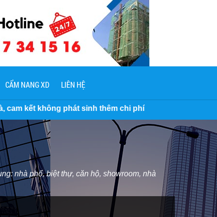
CẨM NANG XD
LIÊN HỆ
 sinh thêm chi phí
ng: nhà phố, biệt thự, căn hộ, showroom, nhà