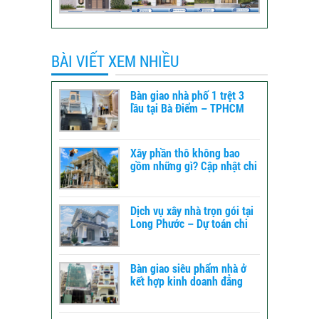
BÀI VIẾT XEM NHIỀU
Bàn giao nhà phố 1 trệt 3
lầu tại Bà Điểm – TPHCM
Xây phần thô không bao
gồm những gì? Cập nhật chi
tiết để dự toán chi phí xây
dựng
Dịch vụ xây nhà trọn gói tại
Long Phước – Dự toán chi
phí xây nhà chi tiết từ A-Z
Bàn giao siêu phẩm nhà ở
kết hợp kinh doanh đẳng
cấp tại TPHCM