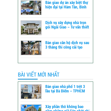
Bàn giao dự án xây biệt thự
hiện đại tại Hàm Tân, Bình
Thuận – xây dựng TLT
Dịch vụ xây dựng nhà trọn
gói Ngãi Giao – Tư vấn thiết
kế đến báo giá
Bàn giao căn hộ dịch vụ sau
3 tháng thi công cải tạo
tổng thể tại Bình Tân -
TPHCM
BÀI VIẾT MỚI NHẤT
Bàn giao nhà phố 1 trệt 3
lầu tại Bà Điểm – TPHCM
Xây phần thô không bao
gồm những gì? Cập nhật chi