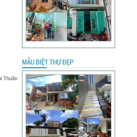
khách hàng anh Hào
Quận Gò Vấp-Xây
nhà trọn gói
VIDEO đánh giá của
khách hàng xây nhà
trọn gói tại TP Thủ
Đức
MẪU BIỆT THỰ ĐẸP
Video sửa nhà trọn
gói tại Tân Bình
tại Thuận
Video hình ảnh thi
công nhà anh Hiếu
Video bàn giao nhà