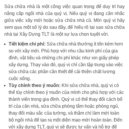
Sửa chữa nhà là một công việc quan trọng để duy trì hay
nâng cấp ngôi nhà của quý vị. Nếu quý vị đang cân nhắc
giữa việc xây mới hoặc sửa chữa nhà cũ. Mời quý vị hãy
xem qua một số lý do sau đây, để hiểu rõ tại sao sửa chữa
nhà tại Xây Dựng TLT là một sự lựa chọn tuyệt vời.
Tiết kiệm chi phí:
Sửa chữa nhà thường ít tốn kém hơn
so với xây mới. Phù hợp với nhu cầu kinh phí của gia
đình, vật liệu và những chi phí khác như xin giấy phép
xây dựng. Thay vào đó, quý vị chỉ cần tập trung vào việc
sửa chữa các phần cần thiết để cải thiện chất lượng
cuộc sống.
Tùy chỉnh theo ý muốn:
Khi sửa chữa nhà, quý vị có
thể tùy chỉnh theo ý muốn của mình cho phù hợp với các
thành viên trong gia đình. Quý vị có thể thay đổi cách bố
trí của căn nhà, sửa chữa phòng tắm hoặc phòng ngủ,
thay đổi màu sắc của tường, và thậm chí làm mới toàn
bộ ngôi nhà để tạo ra một diện mạo mới hoàn toàn. Đến
với xây dựng TLT, quý vị sẽ được tư vấn và hỗ trợ để