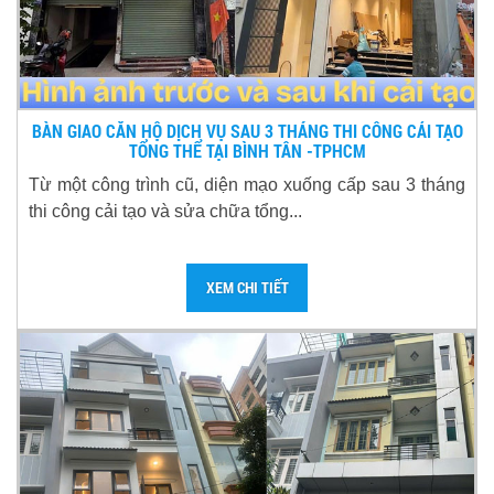
BÀN GIAO CĂN HỘ DỊCH VỤ SAU 3 THÁNG THI CÔNG CẢI TẠO
TỔNG THỂ TẠI BÌNH TÂN -TPHCM
Từ một công trình cũ, diện mạo xuống cấp sau 3 tháng
thi công cải tạo và sửa chữa tổng...
XEM CHI TIẾT