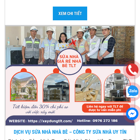
XEM CHI TIẾT
DỊCH VỤ SỬA NHÀ NHÀ BÈ – CÔNG TY SỬA NHÀ UY TÍN