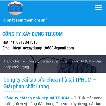
Men
Cô
CÔNG TY XÂY DỰNG TLT.COM
Hotline: 0917341516
Email: kientrucxaydungtlt8688@gmail.com
Trang chủ
» Công ty cải tạo sửa chữa nhà tại TPHCM – Giải
pháp chất lượng
Công ty cải tạo sửa chữa nhà tại TPHCM –
Giải pháp chất lượng
Công ty cải tạo nhà đẹp tại TPHCM
– TLT
là một trong
những đơn vị hàng đầu trong lĩnh vực xây dựng,
cải tạo,