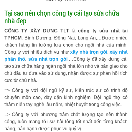
Tại sao nên chọn công ty cải tạo sửa chữa
nhà đẹp
CÔNG TY XÂY DỰNG TLT
là
công ty sửa nhà tại
TPHCM
, Bình Dương, Đồng Nai, Long An,…Được nhiều
khách hàng tin tưởng lựa chọn cho ngôi nhà của mình.
Công ty với nhiều dịch vụ như
xây nhà trọn gói
,
xây nhà
phần thô
,
sửa nhà trọn gói
,…Công ty đã xây dựng cải
tạo sửa chữa hàng ngàn ngôi nhà lớn nhỏ và bàn giao cho
chủ đầu tư đưa vào sử dụng, nhận được sự phản hồi tích
cực từ chủ nhà.
=> Công ty với đội ngũ kỹ sư, kiến trúc sư có trình độ
chuyên môn cao, dày dặn kinh nghiệm. Đội ngũ thợ có
thâm niên tay nghề lâu năm, nhiệt huyết trong công việc.
=> Công ty với phương trâm chất lượng tạo nên thành
công, luôn mang tới sự hài lòng tốt nhất đến từng khách
hàng, hân hạnh được phục vụ quý vị.