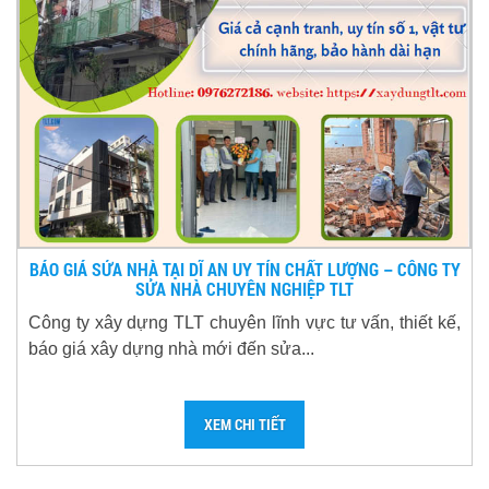
BÁO GIÁ SỬA NHÀ TẠI DĨ AN UY TÍN CHẤT LƯỢNG – CÔNG TY
SỬA NHÀ CHUYÊN NGHIỆP TLT
Công ty xây dựng TLT chuyên lĩnh vực tư vấn, thiết kế,
báo giá xây dựng nhà mới đến sửa...
XEM CHI TIẾT