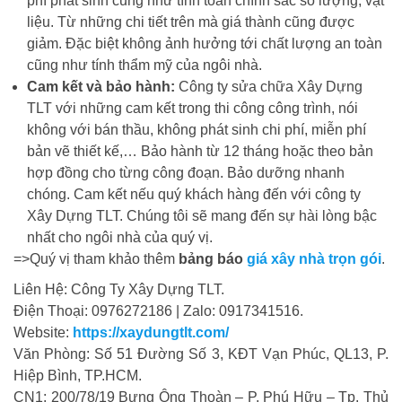
phí phát sinh cũng như tính toán chính sác số lượng, vật
liệu. Từ những chi tiết trên mà giá thành cũng được
giảm. Đặc biệt không ảnh hưởng tới chất lượng an toàn
cũng như tính thẩm mỹ của ngôi nhà.
Cam kết và bảo hành:
Công ty sửa chữa Xây Dựng
TLT với những cam kết trong thi công công trình, nói
không với bán thầu, không phát sinh chi phí, miễn phí
bản vẽ thiết kế,… Bảo hành từ 12 tháng hoặc theo bản
hợp đồng cho từng công đoạn. Bảo dưỡng nhanh
chóng. Cam kết nếu quý khách hàng đến với công ty
Xây Dựng TLT. Chúng tôi sẽ mang đến sự hài lòng bậc
nhất cho ngôi nhà của quý vị.
=>Quý vị tham khảo thêm
bảng báo
giá xây nhà trọn gói
.
Liên Hệ: Công Ty Xây Dựng TLT.
Điện Thoại: 0976272186 | Zalo: 0917341516.
Website:
https://xaydungtlt.com/
Văn Phòng: Số 51 Đường Số 3, KĐT Vạn Phúc, QL13, P.
Hiệp Bình, TP.HCM.
CN1: 200/78/19 Bưng Ông Thoàn – P. Phú Hữu – Tp. Thủ