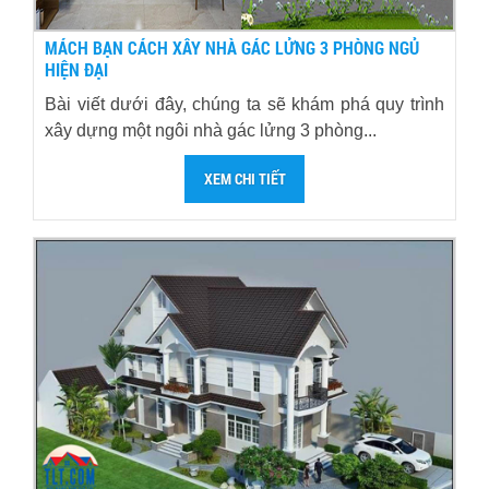
MÁCH BẠN CÁCH XÂY NHÀ GÁC LỬNG 3 PHÒNG NGỦ
HIỆN ĐẠI
Bài viết dưới đây, chúng ta sẽ khám phá quy trình
xây dựng một ngôi nhà gác lửng 3 phòng...
XEM CHI TIẾT