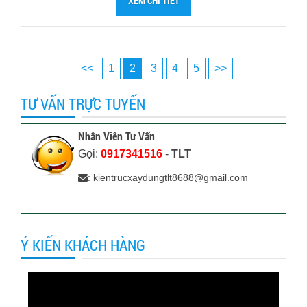
XEM CHI TIẾT
<<
1
2
3
4
5
>>
TƯ VẤN TRỰC TUYẾN
Nhân Viên Tư Vấn
Gọi:
0917341516
-
TLT
: kientrucxaydungtlt8688@gmail.com
Ý KIẾN KHÁCH HÀNG