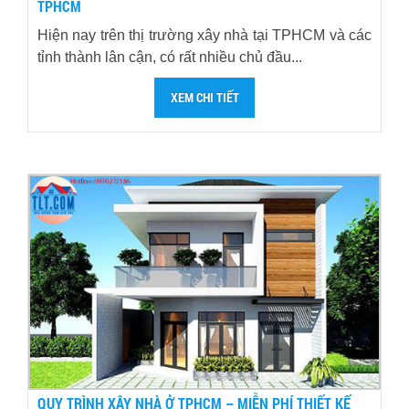
TPHCM
Hiện nay trên thị trường xây nhà tại TPHCM và các
tỉnh thành lân cận, có rất nhiều chủ đầu...
XEM CHI TIẾT
QUY TRÌNH XÂY NHÀ Ở TPHCM – MIỄN PHÍ THIẾT KẾ