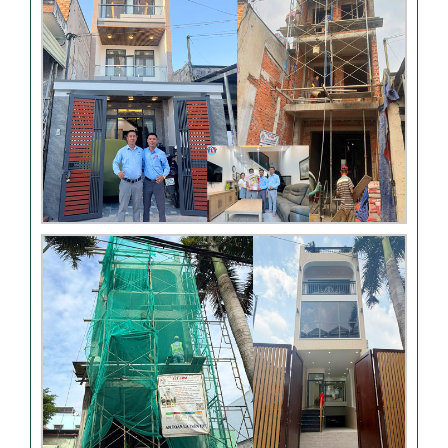
Đánh giá khách hàng xây
nhà tại Thủ Đức
Thi công móng nhà có sàn
vượt nhịp tại Hóc Môn