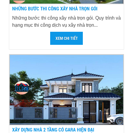
NHỮNG BƯỚC THI CÔNG XÂY NHÀ TRỌN GÓI
Những bước thi công xây nhà trọn gói. Quy trình và
hạng mục thi công dịch vụ xây nhà trọn...
XEM CHI TIẾT
XÂY DỰNG NHÀ 2 TẦNG CÓ GARA HIỆN ĐẠI