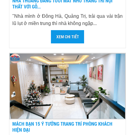
NHÀ THOÁNG ĐÃNG TƯƠI MÁT NHỜ TRANG TRÍ NỘI
THẤT VỚI GỖ...
"Nhà mình ở Đông Hà, Quảng Trị, trải qua vài trận
lũ lụt ở miền trung thì nhà không ngập...
XEM CHI TIẾT
MÁCH BẠN 15 Ý TƯỞNG TRANG TRÍ PHÒNG KHÁCH
HIỆN ĐẠI