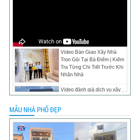
Video Bàn Giao Xây Nhà
Trọn Gói Tại Bà Điểm | Kiểm
Tra Từng Chi Tiết Trước Khi
Nhận Nhà
Video đánh giá dịch vụ xây
biệt thự tại TP Tân Uyên,
Bình Dương – Chủ đầu tư
MẪU NHÀ PHỐ ĐẸP
anh Thương
Khách hàng đánh giá dịch vụ
xây dựng của TLT