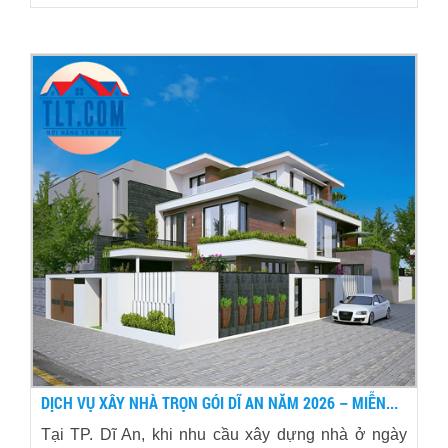
DỊCH VỤ XÂY NHÀ TRỌN GÓI DĨ AN NĂM 2026 – MIỄN...
Tại TP. Dĩ An, khi nhu cầu xây dựng nhà ở ngày