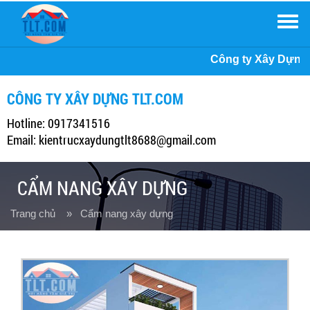
Men
Công ty Xây Dựng TLT, xin kính chào Quý khách hàng.
CÔNG TY XÂY DỰNG TLT.COM
Hotline: 0917341516
Email: kientrucxaydungtlt8688@gmail.com
CẨM NANG XÂY DỰNG
Trang chủ
» Cẩm nang xây dựng