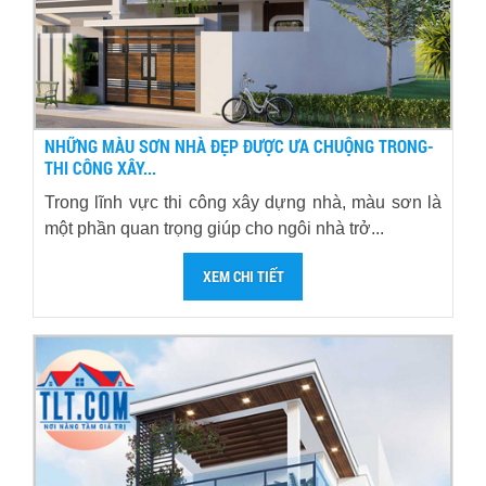
NHỮNG MÀU SƠN NHÀ ĐẸP ĐƯỢC ƯA CHUỘNG TRONG-
THI CÔNG XÂY...
Trong lĩnh vực thi công xây dựng nhà, màu sơn là
một phần quan trọng giúp cho ngôi nhà trở...
XEM CHI TIẾT