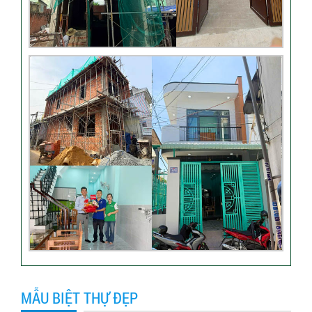
Đánh giá của khách hàng
xây nhà 3 tầng tại Thủ Đức
Video đánh giá của khách
hàng anh Hào Quận Gò Vấp-
Xây nhà trọn gói
VIDEO đánh giá của khách
hàng xây nhà trọn gói tại TP
Thủ Đức
Video sửa nhà trọn gói tại
Tân Bình
MẪU BIỆT THỰ ĐẸP