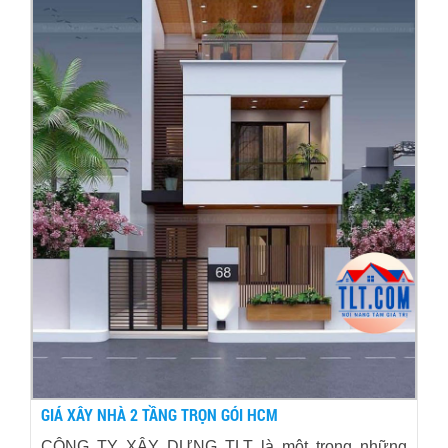
GIÁ XÂY NHÀ 2 TẦNG TRỌN GÓI HCM
CÔNG TY XÂY DỰNG TLT là một trong những