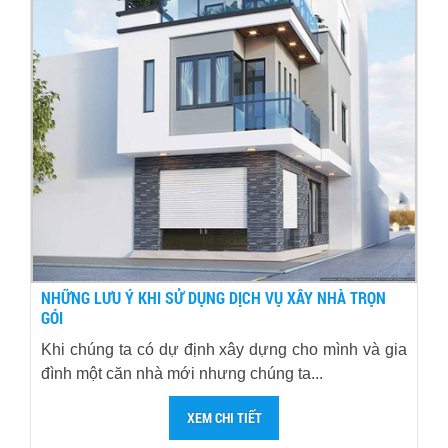
NHỮNG LƯU Ý KHI SỬ DỤNG DỊCH VỤ XÂY NHÀ TRỌN
GÓI
Khi chúng ta có dự định xây dựng cho mình và gia
đình một căn nhà mới nhưng chúng ta...
XEM CHI TIẾT