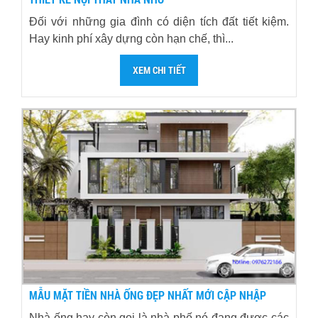
Đối với những gia đình có diện tích đất tiết kiệm.
Hay kinh phí xây dựng còn hạn chế, thì...
XEM CHI TIẾT
MẪU MẶT TIỀN NHÀ ỐNG ĐẸP NHẤT MỚI CẬP NHẬP
Nhà ống hay còn gọi là nhà phố nó đang được các