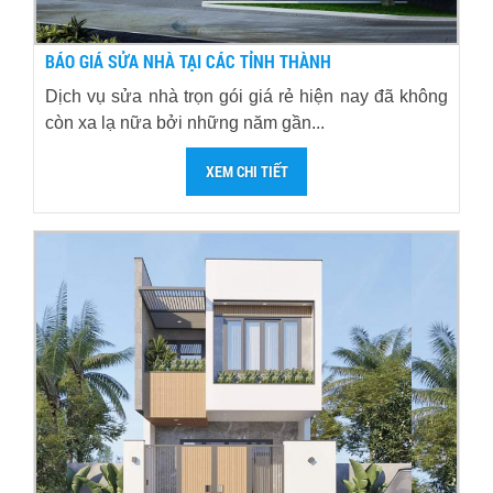
BÁO GIÁ SỬA NHÀ TẠI CÁC TỈNH THÀNH
Dịch vụ sửa nhà trọn gói giá rẻ hiện nay đã không
còn xa lạ nữa bởi những năm gần...
XEM CHI TIẾT