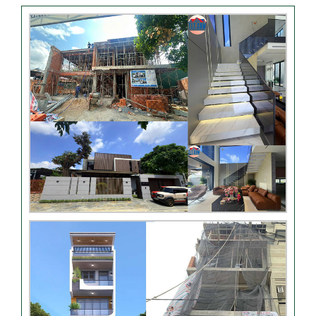
Video hình ảnh thi công nhà
anh Hiếu
Video bàn giao nhà chị
Phượng – Nhà Bè TPHCM
Video đánh giá từ khách
hàng chị Oanh – sửa nhà