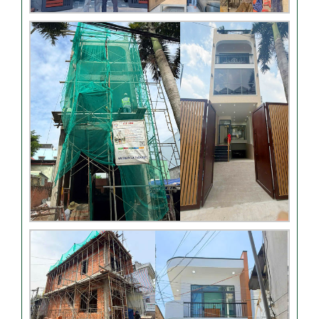
Thi công móng nhà có sàn
vượt nhịp tại Hóc Môn
Đánh giá của khách hàng
xây nhà 3 tầng tại Thủ Đức
Video đánh giá của khách
hàng anh Hào Quận Gò Vấp-
Xây nhà trọn gói