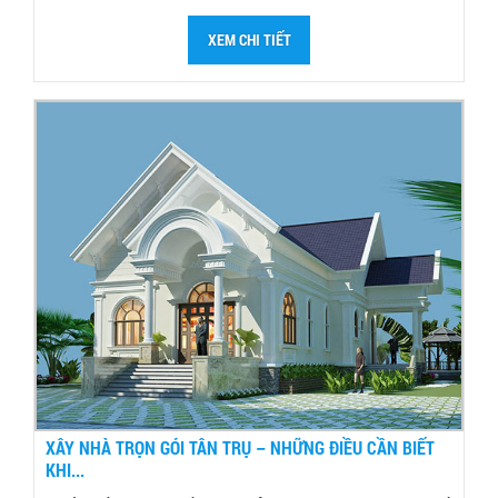
XEM CHI TIẾT
XÂY NHÀ TRỌN GÓI TÂN TRỤ – NHỮNG ĐIỀU CẦN BIẾT
KHI...