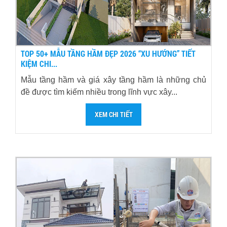
TOP 50+ MẪU TẦNG HẦM ĐẸP 2026 “XU HƯỚNG” TIẾT
KIỆM CHI...
Mẫu tầng hầm và giá xây tầng hầm là những chủ
đề được tìm kiếm nhiều trong lĩnh vực xây...
XEM CHI TIẾT