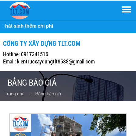
Men
Công ty 
CÔNG TY XÂY DỰNG TLT.COM
Hotline: 0917341516
Email: kientrucxaydungtlt8688@gmail.com
BẢNG BÁO GIÁ
Trang chủ
» Bảng báo giá