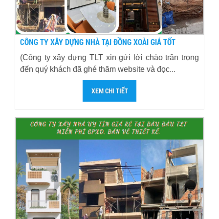
CÔNG TY XÂY DỰNG NHÀ TẠI ĐỒNG XOÀI GIÁ TỐT
(Công ty xây dựng TLT xin gửi lời chào trân trọng
đến quý khách đã ghé thăm website và đọc...
XEM CHI TIẾT