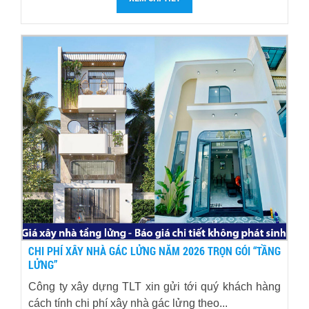
CHI PHÍ XÂY NHÀ GÁC LỬNG NĂM 2026 TRỌN GÓI “TẦNG
LỬNG”
Công ty xây dựng TLT xin gửi tới quý khách hàng
cách tính chi phí xây nhà gác lửng theo...