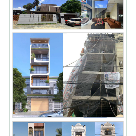
Video bàn giao nhà chị
Phượng – Nhà Bè TPHCM
Video đánh giá từ khách
hàng chị Oanh – sửa nhà
Nhận xét khách hàng nhà
chú Trung – Gò Vấp