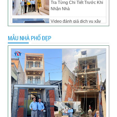
Tra Từng Chi Tiết Trước Khi
Nhận Nhà
Video đánh giá dịch vụ xây
biệt thự tại TP Tân Uyên,
Bình Dương – Chủ đầu tư
MẪU NHÀ PHỐ ĐẸP
anh Thương
Khách hàng đánh giá dịch vụ
xây dựng của TLT
Đánh giá khách hàng xây
nhà tại Thủ Đức