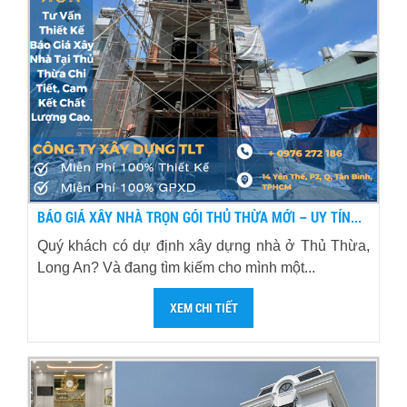
BÁO GIÁ XÂY NHÀ TRỌN GÓI THỦ THỪA MỚI – UY TÍN...
Quý khách có dự định xây dựng nhà ở Thủ Thừa,
Long An? Và đang tìm kiếm cho mình một...
XEM CHI TIẾT