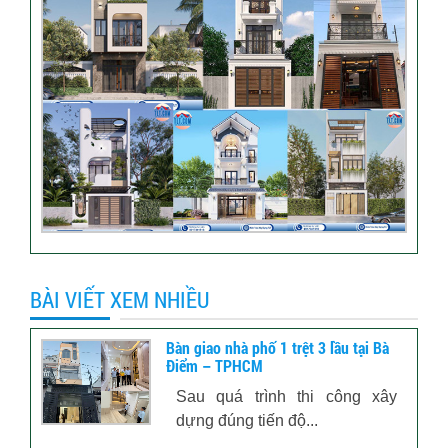
BÀI VIẾT XEM NHIỀU
Bàn giao nhà phố 1 trệt 3 lầu tại Bà
Điểm – TPHCM
Sau quá trình thi công xây
dựng đúng tiến độ...