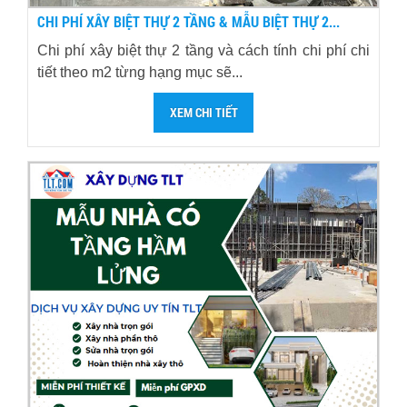
CHI PHÍ XÂY BIỆT THỰ 2 TẦNG & MẪU BIỆT THỰ 2...
Chi phí xây biệt thự 2 tầng và cách tính chi phí chi
tiết theo m2 từng hạng mục sẽ...
XEM CHI TIẾT