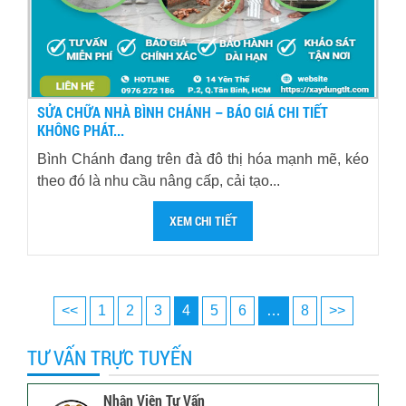
SỬA CHỮA NHÀ BÌNH CHÁNH – BÁO GIÁ CHI TIẾT
KHÔNG PHÁT...
Bình Chánh đang trên đà đô thị hóa mạnh mẽ, kéo
theo đó là nhu cầu nâng cấp, cải tạo...
XEM CHI TIẾT
<<
1
2
3
4
5
6
…
8
>>
TƯ VẤN TRỰC TUYẾN
Nhân Viên Tư Vấn