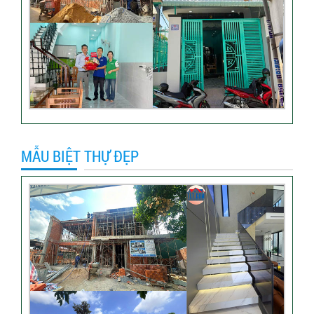
VIDEO đánh giá của khách
hàng xây nhà trọn gói tại TP
Thủ Đức
Video sửa nhà trọn gói tại
Tân Bình
MẪU BIỆT THỰ ĐẸP
Video hình ảnh thi công nhà
anh Hiếu