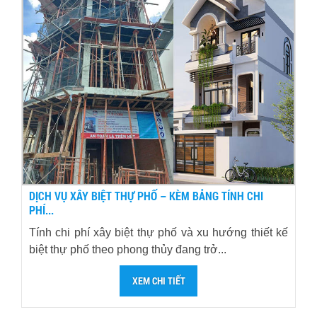
DỊCH VỤ XÂY BIỆT THỰ PHỐ – KÈM BẢNG TÍNH CHI
PHÍ...
Tính chi phí xây biệt thự phố và xu hướng thiết kế
biệt thự phố theo phong thủy đang trở...
XEM CHI TIẾT