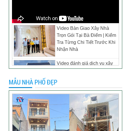
Video Bàn Giao Xây Nhà
Trọn Gói Tại Bà Điểm | Kiểm
Tra Từng Chi Tiết Trước Khi
Nhận Nhà
Video đánh giá dịch vụ xây
biệt thự tại TP Tân Uyên,
Bình Dương – Chủ đầu tư
MẪU NHÀ PHỐ ĐẸP
anh Thương
Khách hàng đánh giá dịch vụ
xây dựng của TLT