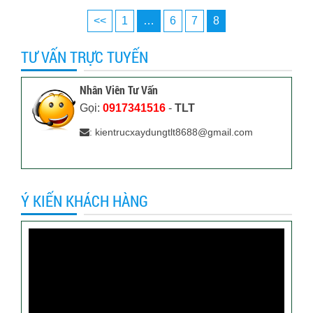
<<
1
…
6
7
8
TƯ VẤN TRỰC TUYẾN
Nhân Viên Tư Vấn
Gọi:
0917341516
-
TLT
: kientrucxaydungtlt8688@gmail.com
Ý KIẾN KHÁCH HÀNG