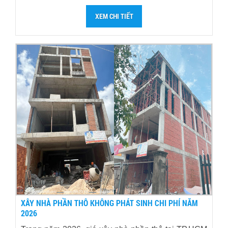
XEM CHI TIẾT
XÂY NHÀ PHẦN THÔ KHÔNG PHÁT SINH CHI PHÍ NĂM
2026