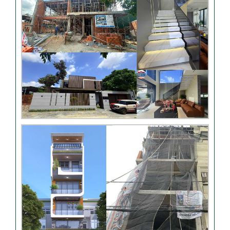
anh Hiếu
Video bàn giao nhà chị
Phượng – Nhà Bè TPHCM
Video đánh giá từ khách
hàng chị Oanh – sửa nhà
Nhận xét khách hàng nhà
chú Trung – Gò Vấp