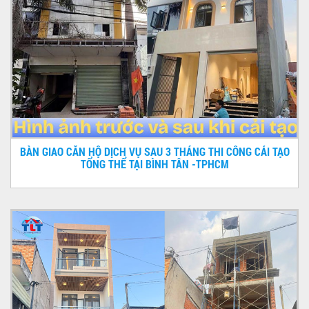
BÀN GIAO CĂN HỘ DỊCH VỤ SAU 3 THÁNG THI CÔNG CẢI TẠO
TỔNG THỂ TẠI BÌNH TÂN -TPHCM