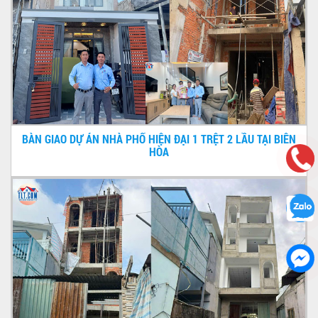
BÀN GIAO DỰ ÁN NHÀ PHỐ HIỆN ĐẠI 1 TRỆT 2 LẦU TẠI BIÊN
HÒA