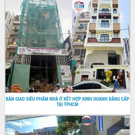
BÀN GIAO SIÊU PHẨM NHÀ Ở KẾT HỢP KINH DOANH ĐẲNG CẤP
TẠI TPHCM