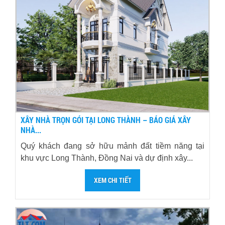
XÂY NHÀ TRỌN GÓI TẠI LONG THÀNH – BÁO GIÁ XÂY
NHÀ...
Quý khách đang sở hữu mảnh đất tiềm năng tại
khu vực Long Thành, Đồng Nai và dự định xây...
XEM CHI TIẾT