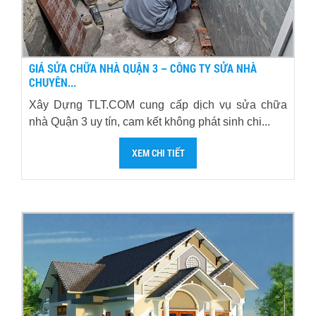
GIÁ SỬA CHỮA NHÀ QUẬN 3 – CÔNG TY SỬA NHÀ
CHUYÊN...
Xây Dựng TLT.COM cung cấp dịch vụ sửa chữa
nhà Quận 3 uy tín, cam kết không phát sinh chi...
XEM CHI TIẾT