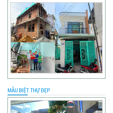
Video đánh giá của khách
hàng anh Hào Quận Gò Vấp-
Xây nhà trọn gói
VIDEO đánh giá của khách
hàng xây nhà trọn gói tại TP
Thủ Đức
Video sửa nhà trọn gói tại
Tân Bình
MẪU BIỆT THỰ ĐẸP
Video hình ảnh thi công nhà