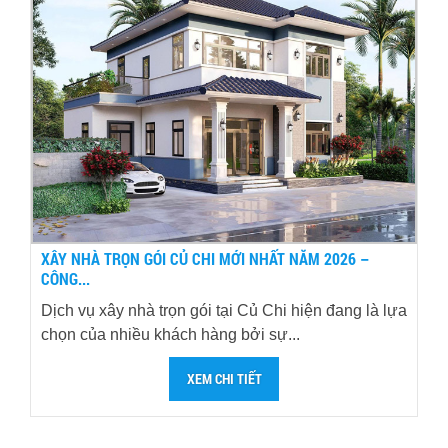
XÂY NHÀ TRỌN GÓI CỦ CHI MỚI NHẤT NĂM 2026 –
CÔNG...
Dịch vụ xây nhà trọn gói tại Củ Chi hiện đang là lựa
chọn của nhiều khách hàng bởi sự...
XEM CHI TIẾT