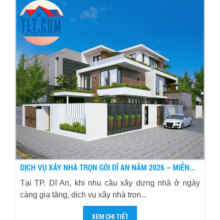
DỊCH VỤ XÂY NHÀ TRỌN GÓI DĨ AN NĂM 2026 – MIỄN...
Tại TP. Dĩ An, khi nhu cầu xây dựng nhà ở ngày
càng gia tăng, dịch vụ xây nhà trọn...
XEM CHI TIẾT