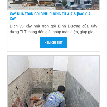
XÂY NHÀ TRỌN GÓI BÌNH DƯƠNG TỪ A-Z & [BÁO GIÁ
XÂY...
Dịch vụ xây nhà trọn gói Bình Dương của Xây
dựng TLT mang đến giải pháp toàn diện, giúp gia...
XEM CHI TIẾT