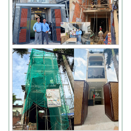
Đánh giá khách hàng xây
nhà tại Thủ Đức
Thi công móng nhà có sàn
vượt nhịp tại Hóc Môn
Đánh giá của khách hàng
xây nhà 3 tầng tại Thủ Đức