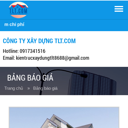
Men
Công ty Xây Dựng TLT
CÔNG TY XÂY DỰNG TLT.COM
Hotline: 0917341516
Email: kientrucxaydungtlt8688@gmail.com
BẢNG BÁO GIÁ
Trang chủ
» Bảng báo giá