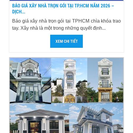
BÁO GIÁ XÂY NHÀ TRỌN GÓI TẠI TP.HCM NĂM 2026 –
DỊCH...
Báo giá xây nhà trọn gói tại TPHCM chìa khóa trao
tay. Xây nhà là một trong những quyết định...
XEM CHI TIẾT