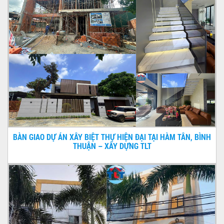
BÀN GIAO DỰ ÁN XÂY BIỆT THỰ HIỆN ĐẠI TẠI HÀM TÂN, BÌNH
THUẬN – XÂY DỰNG TLT