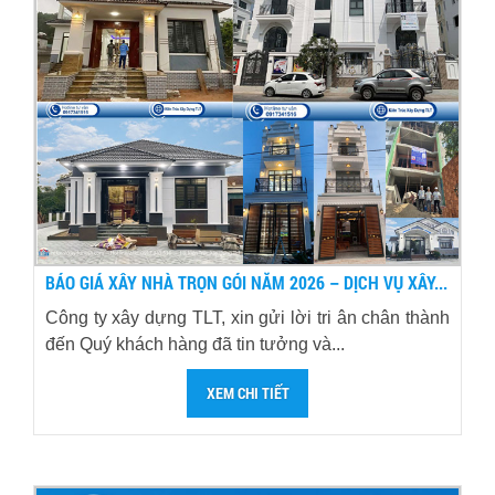
BÁO GIÁ XÂY NHÀ TRỌN GÓI NĂM 2026 – DỊCH VỤ XÂY...
Công ty xây dựng TLT, xin gửi lời tri ân chân thành
đến Quý khách hàng đã tin tưởng và...
XEM CHI TIẾT