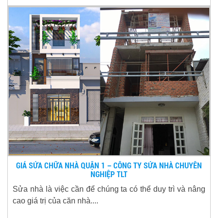
GIÁ SỬA CHỮA NHÀ QUẬN 1 – CÔNG TY SỬA NHÀ CHUYÊN
NGHIỆP TLT
Sửa nhà là việc cần để chúng ta có thể duy trì và nâng
cao giá trị của căn nhà....