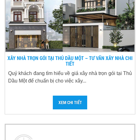
XÂY NHÀ TRỌN GÓI TẠI THỦ DẦU MỘT – TƯ VẤN XÂY NHÀ CHI
TIẾT
Quý khách đang tìm hiểu về giá xây nhà trọn gói tại Thủ
Dầu Một để chuẩn bị cho việc xây...
XEM CHI TIẾT