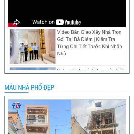
Video Bàn Giao Xây Nhà Trọn
Gói Tại Bà Điểm | Kiểm Tra
Từng Chi Tiết Trước Khi Nhận
Nhà
Video đánh giá dịch vụ xây biệt
thự tại TP Tân Uyên, Bình
Dương – Chủ đầu tư anh
MẪU NHÀ PHỐ ĐẸP
Thương
Khách hàng đánh giá dịch vụ
xây dựng của TLT