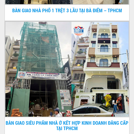
BÀN GIAO NHÀ PHỐ 1 TRỆT 3 LẦU TẠI BÀ ĐIỂM – TPHCM
BÀN GIAO SIÊU PHẨM NHÀ Ở KẾT HỢP KINH DOANH ĐẲNG CẤP
TẠI TPHCM