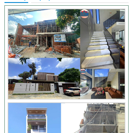
Video hình ảnh thi công nhà
anh Hiếu
Video bàn giao nhà chị
Phượng – Nhà Bè TPHCM
Video đánh giá từ khách hàng
chị Oanh – sửa nhà