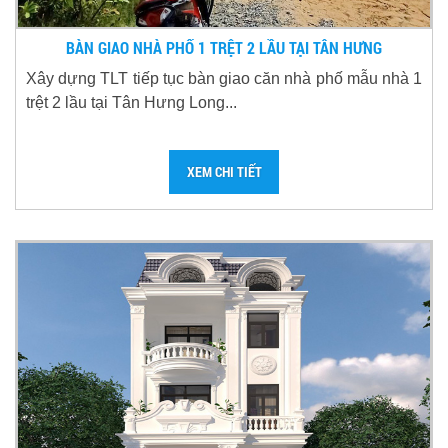
BÀN GIAO NHÀ PHỐ 1 TRỆT 2 LẦU TẠI TÂN HƯNG
Xây dựng TLT tiếp tục bàn giao căn nhà phố mẫu nhà 1
trệt 2 lầu tại Tân Hưng Long...
XEM CHI TIẾT