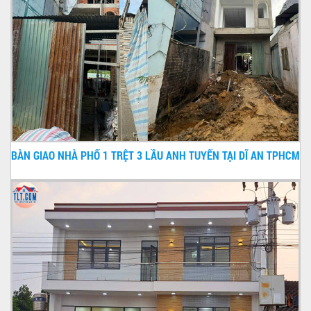
BÀN GIAO NHÀ PHỐ 1 TRỆT 3 LẦU ANH TUYẾN TẠI DĨ AN TPHCM