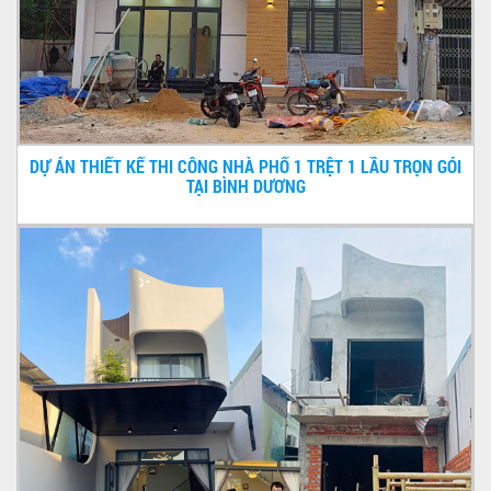
DỰ ÁN THIẾT KẾ THI CÔNG NHÀ PHỐ 1 TRỆT 1 LẦU TRỌN GÓI
TẠI BÌNH DƯƠNG