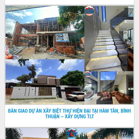
BÀN GIAO DỰ ÁN XÂY BIỆT THỰ HIỆN ĐẠI TẠI HÀM TÂN, BÌNH
THUẬN – XÂY DỰNG TLT