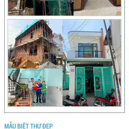
Đánh giá của khách hàng xây
nhà 3 tầng tại Thủ Đức
Video đánh giá của khách hàng
anh Hào Quận Gò Vấp-Xây
nhà trọn gói
VIDEO đánh giá của khách
hàng xây nhà trọn gói tại TP
Thủ Đức
Video sửa nhà trọn gói tại Tân
MẪU BIỆT THỰ ĐẸP
Bình