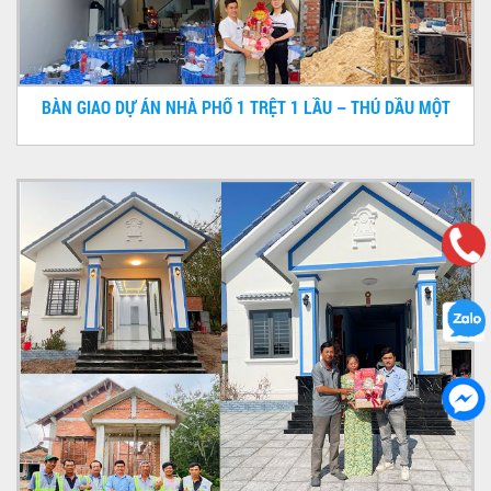
BÀN GIAO DỰ ÁN NHÀ PHỐ 1 TRỆT 1 LẦU – THỦ DẦU MỘT