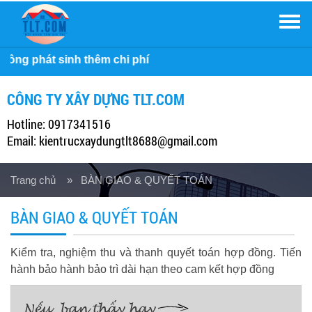
Men
Công
CÔNG TY XÂY DỰNG TLT.COM
Hotline: 0917341516
Email: kientrucxaydungtlt8688@gmail.com
Trang chủ
» BÀN GIAO & QUYẾT TOÁN
BÀN GIAO & QUYẾT TOÁN
Kiểm tra, nghiệm thu và thanh quyết toán hợp đồng. Tiến
hành bảo hành bảo trì dài hạn theo cam kết hợp đồng