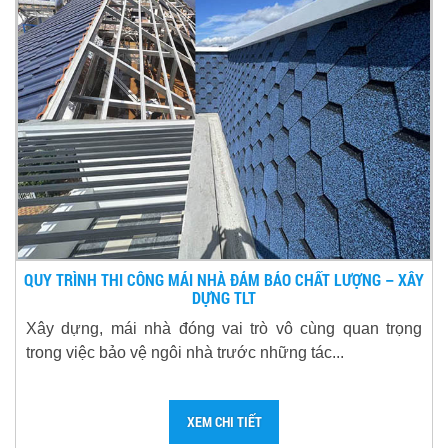
QUY TRÌNH THI CÔNG MÁI NHÀ ĐẢM BẢO CHẤT LƯỢNG – XÂY
DỰNG TLT
Xây dựng, mái nhà đóng vai trò vô cùng quan trọng
trong việc bảo vệ ngôi nhà trước những tác...
XEM CHI TIẾT