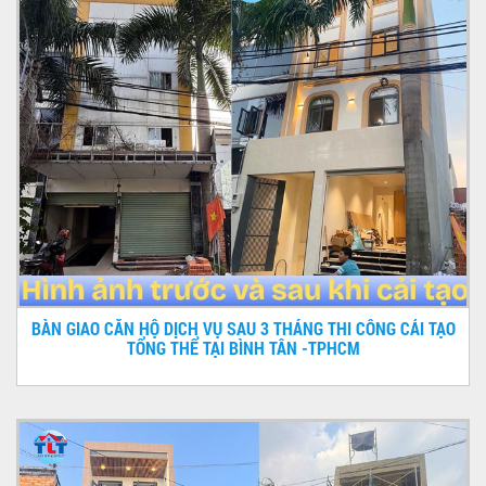
BÀN GIAO CĂN HỘ DỊCH VỤ SAU 3 THÁNG THI CÔNG CẢI TẠO
TỔNG THỂ TẠI BÌNH TÂN -TPHCM