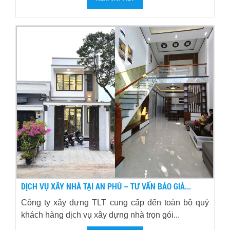
DỊCH VỤ XÂY NHÀ TẠI AN PHÚ – TƯ VẤN BÁO GIÁ...
Công ty xây dựng TLT cung cấp đến toàn bộ quý
khách hàng dịch vụ xây dựng nhà trọn gói...