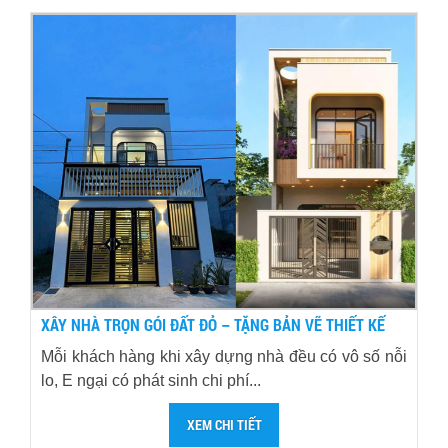
XÂY NHÀ TRỌN GÓI ĐẤT ĐỎ – TẶNG BẢN VẼ THIẾT KẾ
Mỗi khách hàng khi xây dựng nhà đều có vô số nỗi
lo, E ngại có phát sinh chi phí...
XEM CHI TIẾT