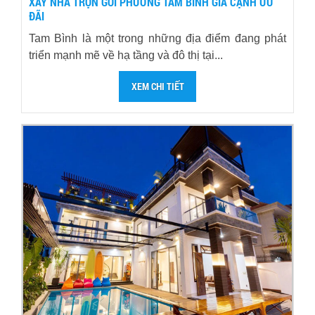
XÂY NHÀ TRỌN GÓI PHƯỜNG TAM BÌNH GIÁ CẠNH ƯU
ĐÃI
Tam Bình là một trong những địa điểm đang phát
triển mạnh mẽ về hạ tầng và đô thị tại...
XEM CHI TIẾT