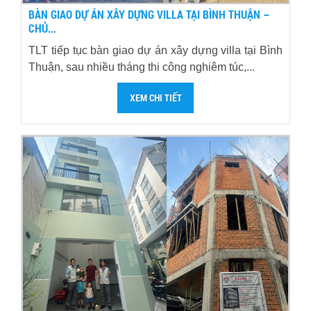
BÀN GIAO DỰ ÁN XÂY DỰNG VILLA TẠI BÌNH THUẬN –
CHỦ...
TLT tiếp tục bàn giao dự án xây dựng villa tại Bình
Thuận, sau nhiều tháng thi công nghiêm túc,...
XEM CHI TIẾT