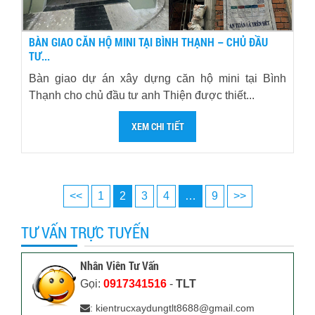
BÀN GIAO CĂN HỘ MINI TẠI BÌNH THẠNH – CHỦ ĐẦU
TƯ...
Bàn giao dự án xây dựng căn hộ mini tại Bình
Thạnh cho chủ đầu tư anh Thiện được thiết...
XEM CHI TIẾT
<<
1
2
3
4
…
9
>>
TƯ VẤN TRỰC TUYẾN
Nhân Viên Tư Vấn
Gọi:
0917341516
-
TLT
: kientrucxaydungtlt8688@gmail.com