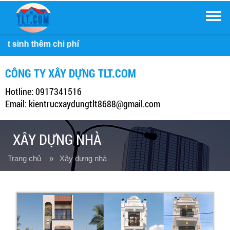
Men
Công ty Xây
CÔNG TY XÂY DỰNG TLT.COM
Hotline: 0917341516
Email: kientrucxaydungtlt8688@gmail.com
XÂY DỰNG NHÀ
Trang chủ
» Xây dựng nhà