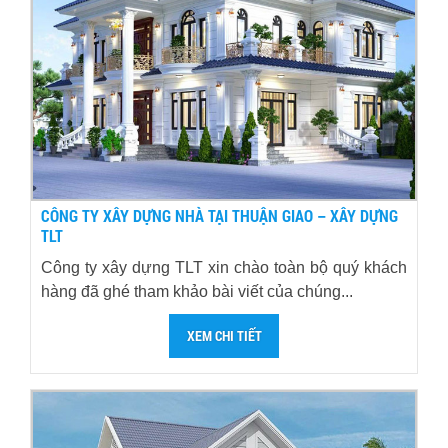
CÔNG TY XÂY DỰNG NHÀ TẠI THUẬN GIAO – XÂY DỰNG
TLT
Công ty xây dựng TLT xin chào toàn bộ quý khách
hàng đã ghé tham khảo bài viết của chúng...
XEM CHI TIẾT