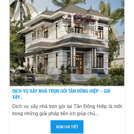
DỊCH VỤ XÂY NHÀ TRỌN GÓI TÂN ĐÔNG HIỆP – GIÁ
XÂY...
Dịch vụ xây nhà trọn gói tại Tân Đông Hiệp là một
trong những giải pháp tiện ích giúp chủ...
XEM CHI TIẾT