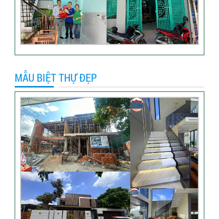
hàng xây nhà trọn gói tại TP
Thủ Đức
Video sửa nhà trọn gói tại
Tân Bình
MẪU BIỆT THỰ ĐẸP
Video hình ảnh thi công nhà
anh Hiếu
Video bàn giao nhà chị
Phượng – Nhà Bè TPHCM