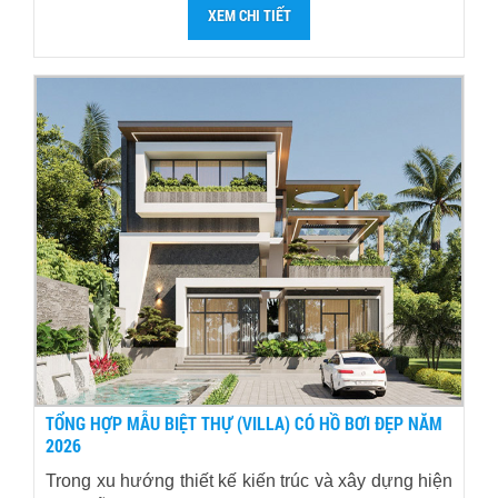
XEM CHI TIẾT
TỔNG HỢP MẪU BIỆT THỰ (VILLA) CÓ HỒ BƠI ĐẸP NĂM
2026
Trong xu hướng thiết kế kiến trúc và xây dựng hiện