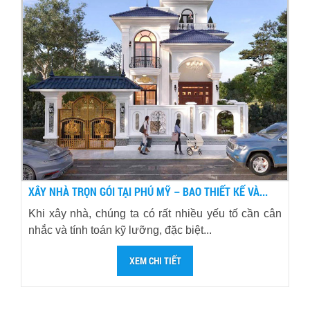
XÂY NHÀ TRỌN GÓI TẠI PHÚ MỸ – BAO THIẾT KẾ VÀ...
Khi xây nhà, chúng ta có rất nhiều yếu tố cần cân
nhắc và tính toán kỹ lưỡng, đặc biệt...
XEM CHI TIẾT