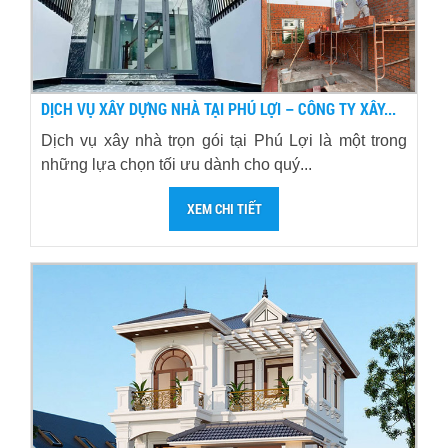
DỊCH VỤ XÂY DỰNG NHÀ TẠI PHÚ LỢI – CÔNG TY XÂY...
Dịch vụ xây nhà trọn gói tại Phú Lợi là một trong
những lựa chọn tối ưu dành cho quý...
XEM CHI TIẾT