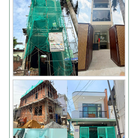
Thi công móng nhà có sàn
vượt nhịp tại Hóc Môn
Đánh giá của khách hàng
xây nhà 3 tầng tại Thủ Đức
Video đánh giá của khách
hàng anh Hào Quận Gò Vấp-
Xây nhà trọn gói
VIDEO đánh giá của khách