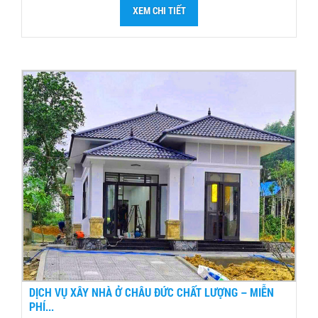
XEM CHI TIẾT
DỊCH VỤ XÂY NHÀ Ở CHÂU ĐỨC CHẤT LƯỢNG – MIỄN
PHÍ...