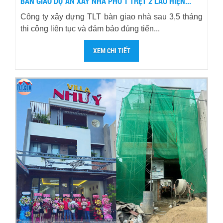
BÀN GIAO DỰ ÁN XÂY NHÀ PHỐ 1 TRỆT 2 LẦU HIỆN...
Công ty xây dựng TLT bàn giao nhà sau 3,5 tháng
thi công liên tục và đảm bảo đúng tiến...
XEM CHI TIẾT