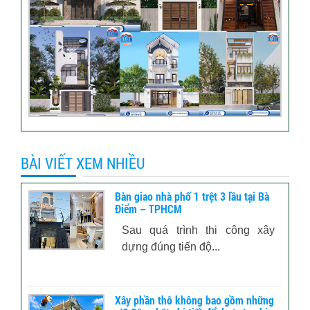
BÀI VIẾT XEM NHIỀU
Bàn giao nhà phố 1 trệt 3 lầu tại Bà
Điểm – TPHCM
Sau quá trình thi công xây
dựng đúng tiến độ...
Xây phần thô không bao gồm những