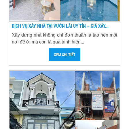
DỊCH VỤ XÂY NHÀ TẠI VƯỜN LÀI UY TÍN – GIÁ XÂY...
Xây dựng nhà không chỉ đơn thuần là tạo nên một
nơi để ở, mà còn là quá trình hiện...
XEM CHI TIẾT