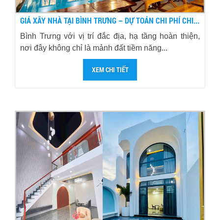
GIÁ XÂY NHÀ TẠI BÌNH TRƯNG – DỰ TOÁN CHI PHÍ CHI...
Bình Trưng với vị trí đắc địa, hạ tầng hoàn thiện,
nơi đây không chỉ là mảnh đất tiềm năng...
XEM CHI TIẾT