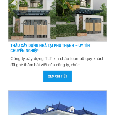
THẦU XÂY DỰNG NHÀ TẠI PHÚ THẠNH – UY TÍN
CHUYÊN NGHIỆP
Công ty xây dựng TLT xin chào toàn bộ quý khách
đã ghé thăm bài viết của công ty, chúc...
XEM CHI TIẾT