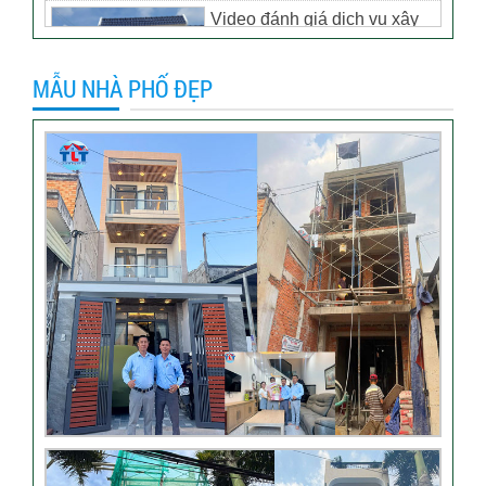
Video đánh giá dịch vụ xây
biệt thự tại TP Tân Uyên,
Bình Dương – Chủ đầu tư
MẪU NHÀ PHỐ ĐẸP
anh Thương
Khách hàng đánh giá dịch vụ
xây dựng của TLT
Đánh giá khách hàng xây
nhà tại Thủ Đức